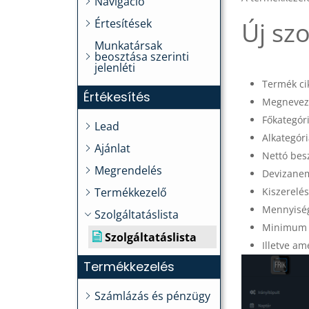
Navigáció
Értesítések
Új sz
Munkatársak
beosztása szerinti
jelenléti
Termék c
Értékesítés
Megnevez
Főkategór
Lead
Alkategóri
Ajánlat
Nettó besz
Megrendelés
Devizane
Termékkezelő
Kiszerelés
Mennyiség
Szolgáltatáslista
Minimum 
Szolgáltatáslista
Illetve am
Termékkezelés
Számlázás és pénzügy