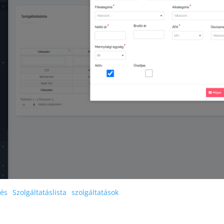
tés
Szolgáltatáslista
szolgáltatások