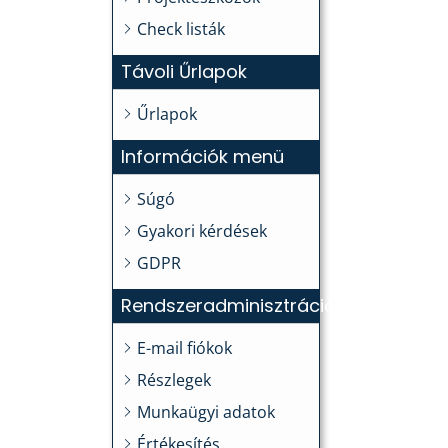
Check listák
Távoli Űrlapok
Űrlapok
Információk menü
Súgó
Gyakori kérdések
GDPR
Rendszeradminisztráció
E-mail fiókok
Részlegek
Munkaügyi adatok
Értékesítés