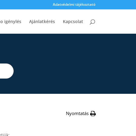
Adatvédelmi tájékoztató
o igénylés
Ajánlatkérés
Kapcsolat
Nyomtatás
tjük: