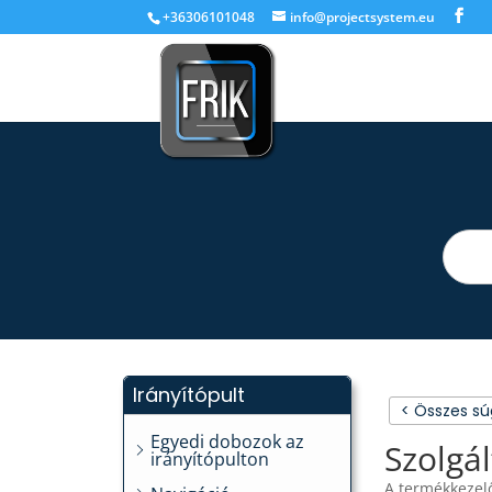
+36306101048
info@projectsystem.eu
Irányítópult
< Összes s
Egyedi dobozok az
Szolgál
irányítópulton
A termékkezelő