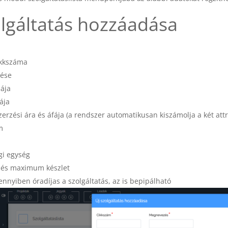
olgáltatás hozzáadása
ikkszáma
ése
iája
ája
erzési ára és áfája (a rendszer automatikusan kiszámolja a két attr
m
i egység
és maximum készlet
ennyiben óradíjas a szolgáltatás, az is bepipálható