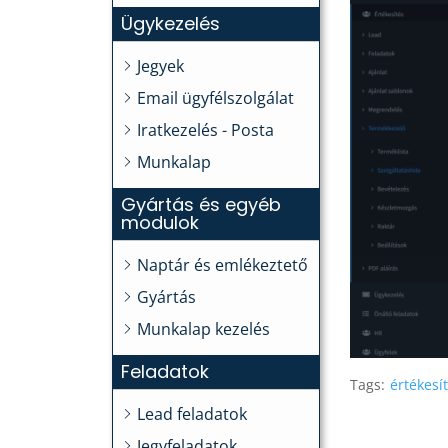
Ügykezelés
Jegyek
Email ügyfélszolgálat
Iratkezelés - Posta
Munkalap
Gyártás és egyéb
modulok
Naptár és emlékeztető
Gyártás
Munkalap kezelés
Feladatok
Tags:
értékesí
Lead feladatok
Jegyfeladatok