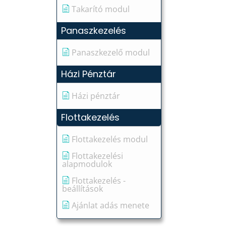
Takarító modul
Panaszkezelés
Panaszkezelő modul
Házi Pénztár
Házi pénztár
Flottakezelés
Flottakezelés modul
Flottakezelési
alapmodulok
Flottakezelés -
beállítások
Ajánlat adás menete