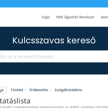
Súgó
FRIK Ügyviteli Rendszer
Dem
Kulcsszavas kereső
Főoldal
Értékesítés
Szolgáltatáslista
úgó
tatáslista
 modul szolgáltatáslista menüpontjába az alábbi adatokat rögzíthe