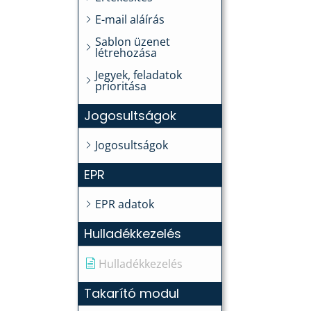
E-mail aláírás
Sablon üzenet
létrehozása
Jegyek, feladatok
prioritása
Jogosultságok
Jogosultságok
EPR
EPR adatok
Hulladékkezelés
Hulladékkezelés
Takarító modul