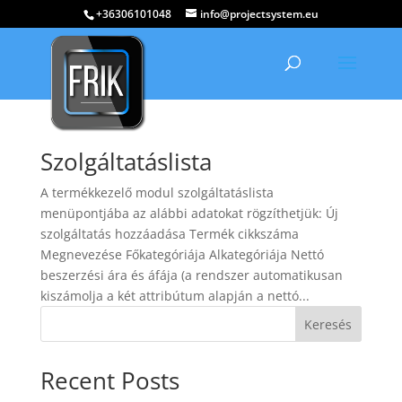
+36306101048
info@projectsystem.eu
Szolgáltatáslista
A termékkezelő modul szolgáltatáslista
menüpontjába az alábbi adatokat rögzíthetjük: Új
szolgáltatás hozzáadása Termék cikkszáma
Megnevezése Főkategóriája Alkategóriája Nettó
beszerzési ára és áfája (a rendszer automatikusan
kiszámolja a két attribútum alapján a nettó...
Keresés
Recent Posts