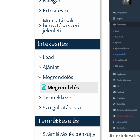
Navigáció
Értesítések
Munkatársak
beosztása szerinti
jelenléti
Értékesítés
Lead
Ajánlat
Megrendelés
Megrendelés
Termékkezelő
Szolgáltatáslista
Termékkezelés
Számlázás és pénzügy
Az értékesíté