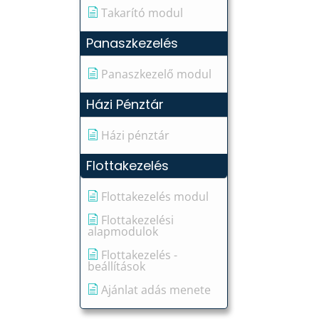
Takarító modul
Panaszkezelés
Panaszkezelő modul
Házi Pénztár
Házi pénztár
Flottakezelés
Flottakezelés modul
Flottakezelési
alapmodulok
Flottakezelés -
beállítások
Ajánlat adás menete