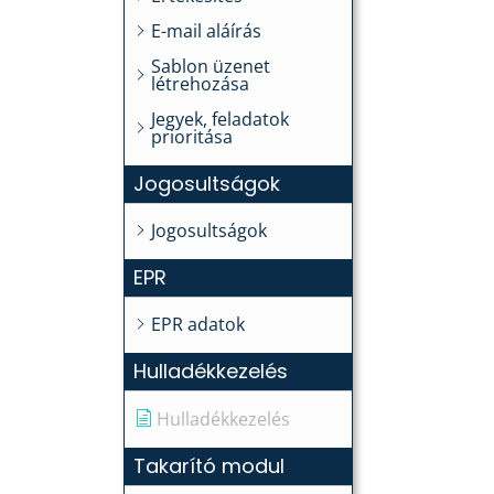
E-mail aláírás
Sablon üzenet
létrehozása
Jegyek, feladatok
prioritása
Jogosultságok
Jogosultságok
EPR
EPR adatok
Hulladékkezelés
Hulladékkezelés
Takarító modul