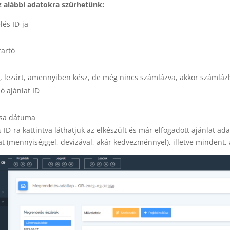
z alábbi adatokra szűrhetünk:
és ID-ja
tartó
új, lezárt, amennyiben kész, de még nincs számlázva, akkor számláz
ó ajánlat ID
ása dátuma
ID-ra kattintva láthatjuk az elkészült és már elfogadott ajánlat adat
at (mennyiséggel, devizával, akár kedvezménnyel), illetve mindent, 