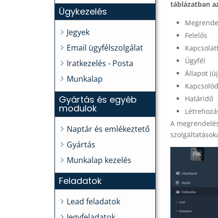
táblázatban a
Ügykezelés
Megrendel
Jegyek
Felelős
Email ügyfélszolgálat
Kapcsolat
Ügyfél
Iratkezelés - Posta
Állapot (
Munkalap
Kapcsolód
Gyártás és egyéb
Határidő
modulok
Létrehoz
A megrendelés 
Naptár és emlékeztető
szolgáltatások
Gyártás
Munkalap kezelés
Feladatok
Lead feladatok
Jegyfeladatok