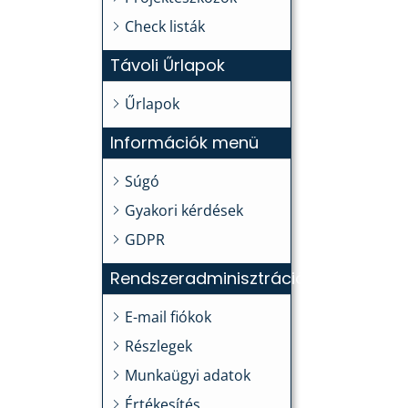
Check listák
Távoli Űrlapok
Űrlapok
Információk menü
Súgó
Gyakori kérdések
GDPR
Rendszeradminisztráció
E-mail fiókok
Részlegek
Munkaügyi adatok
Értékesítés