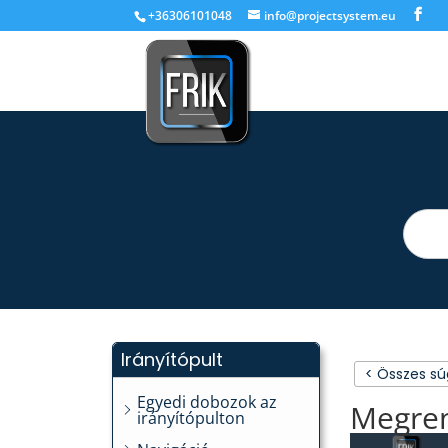
+36306101048
info@projectsystem.eu
Irányítópult
< Összes s
Egyedi dobozok az
Megre
irányítópulton