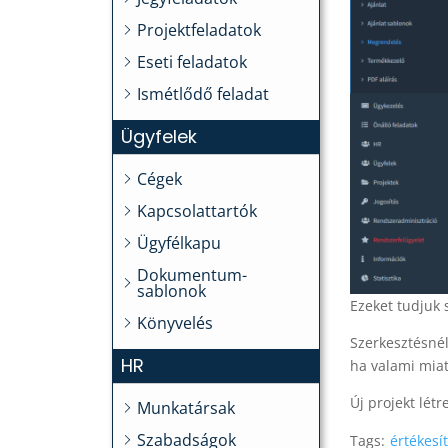
Projektfeladatok
Eseti feladatok
Ismétlődő feladat
Ügyfelek
Cégek
Kapcsolattartók
Ügyfélkapu
Dokumentum-
sablonok
Ezeket tudjuk 
Könyvelés
Szerkesztésnél
HR
ha valami miat
Új projekt lét
Munkatársak
Szabadságok
Tags:
értékesí