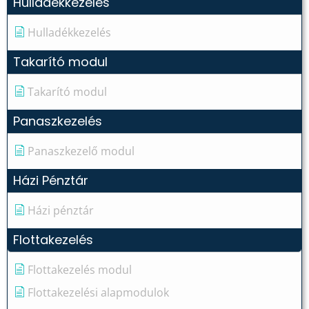
Hulladékkezelés
Hulladékkezelés
Takarító modul
Takarító modul
Panaszkezelés
Panaszkezelő modul
Házi Pénztár
Házi pénztár
Flottakezelés
Flottakezelés modul
Flottakezelési alapmodulok