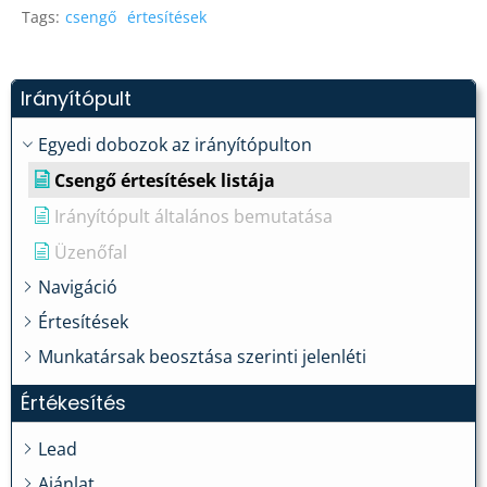
Tags:
csengő
értesítések
Irányítópult
Egyedi dobozok az irányítópulton
Csengő értesítések listája
Irányítópult általános bemutatása
Üzenőfal
Navigáció
Értesítések
Munkatársak beosztása szerinti jelenléti
Értékesítés
Lead
Ajánlat