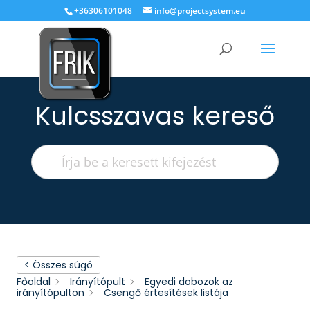
+36306101048
info@projectsystem.eu
Kulcsszavas kereső
< Összes súgó
Főoldal
Irányítópult
Egyedi dobozok az
irányítópulton
Csengő értesítések listája