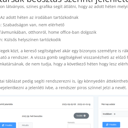
ton látványos, színes grafika segít átlátni, hogy az adott héten me
: Az adott héten az irodában tartózkodnak
n: Szabadságon van, nem elérhető
 Távmunkában, otthonról, home office-ban dolgozik
n: Külsős helyszínen tartózkodik
legek közt, a kereső segítségével akár egy bizonyos személyre is rá
ató a rendszer. A vissza gomb segítségével visszanézheti az előző h
nkatársának, de nem tudja, hogy a következő héten hogy lesz elérh
ai táblázat pedig segíti rendszerezni is, így könnyedén áttekinthet
 bejelentkezni a jelenléti ívbe, a rendszer piros színnel jelzi a nevét.