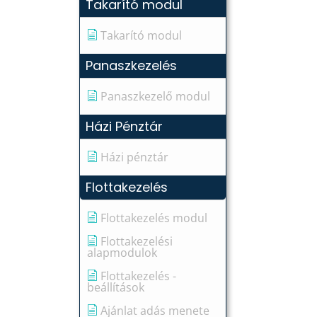
Takarító modul
Takarító modul
Panaszkezelés
Panaszkezelő modul
Házi Pénztár
Házi pénztár
Flottakezelés
Flottakezelés modul
Flottakezelési
alapmodulok
Flottakezelés -
beállítások
Ajánlat adás menete