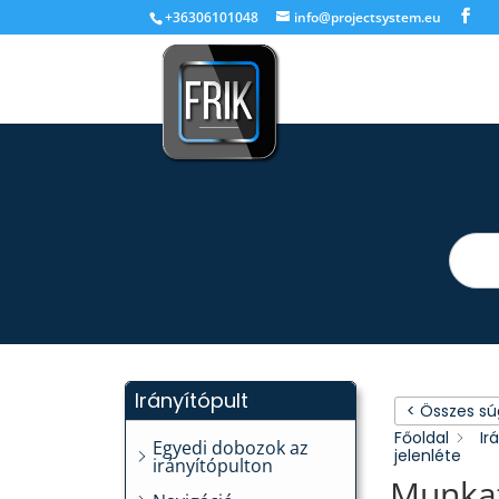
+36306101048
info@projectsystem.eu
Irányítópult
< Összes s
Főoldal
Ir
Egyedi dobozok az
jelenléte
irányítópulton
Munkat