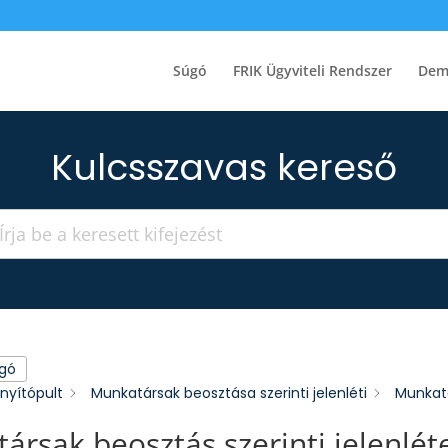
Súgó
FRIK Ügyviteli Rendszer
Dem
Kulcsszavas kereső
úgó
ányítópult
Munkatársak beosztása szerinti jelenléti
Munkatá
ársak beosztás szerinti jelenlét