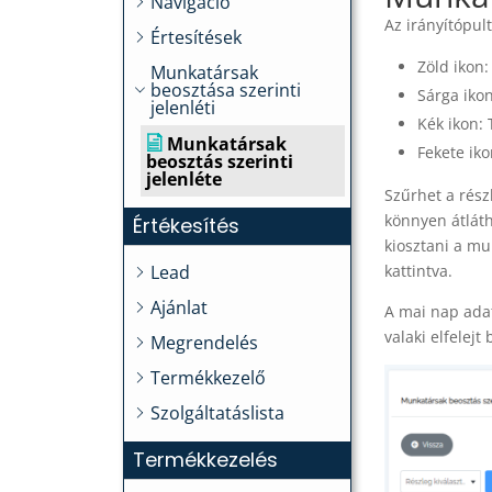
Navigáció
Az irányítópul
Értesítések
Zöld ikon
Munkatársak
beosztása szerinti
Sárga iko
jelenléti
Kék ikon:
Munkatársak
Fekete iko
beosztás szerinti
jelenléte
Szűrhet a rész
könnyen átláth
Értékesítés
kiosztani a mu
Lead
kattintva.
Ajánlat
A mai nap adat
valaki elfelejt
Megrendelés
Termékkezelő
Szolgáltatáslista
Termékkezelés