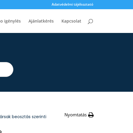
Adatvédelmi tájékoztató
o igénylés
Ajánlatkérés
Kapcsolat
Nyomtatás
rsak beosztás szerinti
e