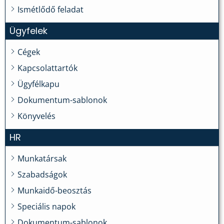
Ismétlődő feladat
Ügyfelek
Cégek
Kapcsolattartók
Ügyfélkapu
Dokumentum-sablonok
Könyvelés
HR
Munkatársak
Szabadságok
Munkaidő-beosztás
Speciális napok
Dokumentum-sablonok