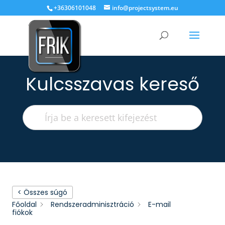
+36306101048
info@projectsystem.eu
Kulcsszavas kereső
< Összes súgó
Főoldal
Rendszeradminisztráció
E-mail
fiókok