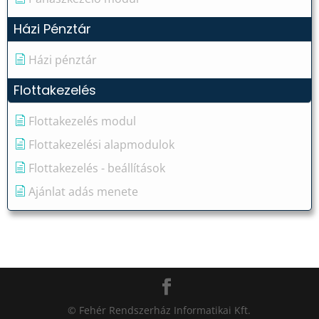
Házi Pénztár
Házi pénztár
Flottakezelés
Flottakezelés modul
Flottakezelési alapmodulok
Flottakezelés - beállítások
Ajánlat adás menete
© Fehér Rendszerház Informatikai Kft.