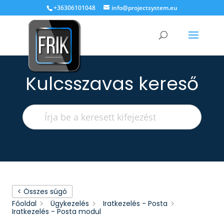
+36306101048
info@projectsystem.eu
Kulcsszavas kereső
< Összes súgó
Főoldal
Ügykezelés
Iratkezelés - Posta
Iratkezelés - Posta modul