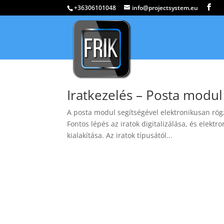
+36306101048
info@projectsystem.eu
Iratkezelés – Posta modul
A posta modul segítségével elektronikusan rögzí
Fontos lépés az iratok digitalizálása, és elekt
kialakítása. Az iratok típusától...