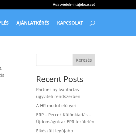
Adatvédelmi tájékoztató
YLÉS
AJÁNLATKÉRÉS
KAPCSOLAT
Keresés
t.
zis
Recent Posts
Partner nyilvántartás
ügyviteli rendszerben
A HR modul előnyei
ERP – Percek Különkiadás –
Újdonságok az EPR területén
Elkészült legújabb