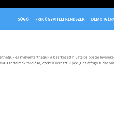
SÚGÓ
FRIK ÜGYVITELI RENDSZER
DEMO IGÉN
thetjük és nyilvántarthatjuk a beérkezett hivatalos postai leveleke
ronikus tartalmak tárolása, ezeken keresztül pedig az átfogó tudásbá