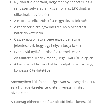
Nyilván tudja tartani, hogy mennyit adott el, és a
rendszer súly alapján kiszámolja az EPR díjat, a
díjkódnak megfelelően.
A modullal elkészíthető a negyedéves jelentés.
A rendszer előre figyelmeztet, ha a befizetési
határidő közeledik.
Összekapcsolható a cége egyéb pénzügyi
jelentéseivel, hogy egy helyen tudja kezelni.
Ezen kívül nyilvántartható a termelt és az
elszállított hulladék mennyisége HAKKÓD alapján.
A kiválasztott hulladékot besoroljuk veszélyesség,
koncesszió tekintetében..
Amennyiben külsős segítségre van szükséged az EPR
és a hulladékkezelés területén, keress minket
bizalommal!
A csomag előrendelhető az alábbi linkek keresztül.