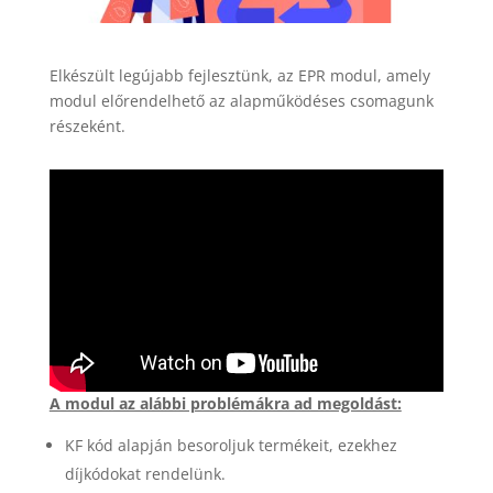
Elkészült legújabb fejlesztünk, az EPR modul, amely
modul előrendelhető az alapműködéses csomagunk
részeként.
A modul az alábbi problémákra ad megoldást:
KF kód alapján besoroljuk termékeit, ezekhez
díjkódokat rendelünk.