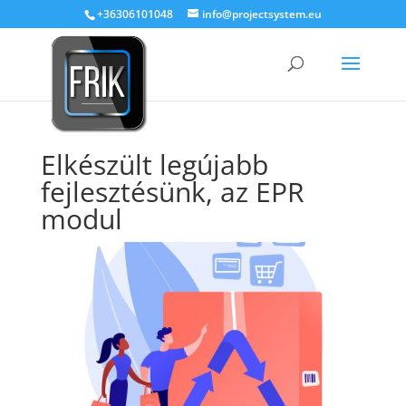
+36306101048
info@projectsystem.eu
Elkészült legújabb
fejlesztésünk, az EPR
modul