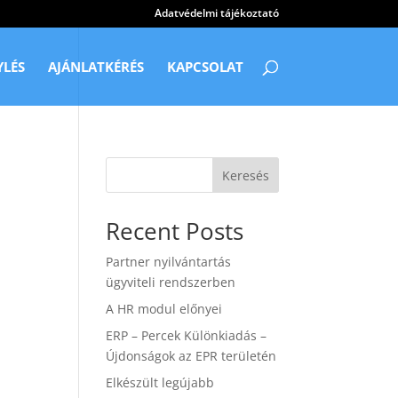
Adatvédelmi tájékoztató
YLÉS
AJÁNLATKÉRÉS
KAPCSOLAT
Keresés
Recent Posts
Partner nyilvántartás
ügyviteli rendszerben
A HR modul előnyei
ERP – Percek Különkiadás –
Újdonságok az EPR területén
Elkészült legújabb