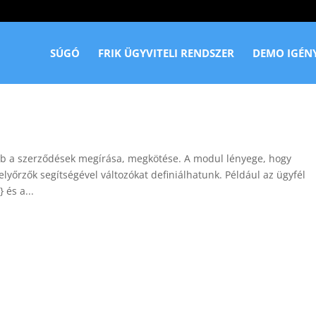
SÚGÓ
FRIK ÜGYVITELI RENDSZER
DEMO IGÉN
 a szerződések megírása, megkötése. A modul lényege, hogy
lyőrzők segítségével változókat definiálhatunk. Például az ügyfél
 és a...