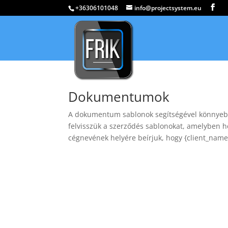
+36306101048
info@projectsystem.eu
Dokumentumok
A dokumentum sablonok segítségével könnyebb
felvisszük a szerződés sablonokat, amelyben he
cégnevének helyére beírjuk, hogy {client_name}