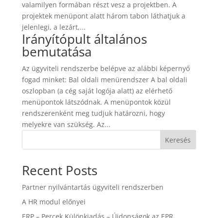
valamilyen formában részt vesz a projektben. A
projektek menüpont alatt három tabon láthatjuk a
jelenlegi, a lezárt,...
Irányítópult általános
bemutatása
Az ügyviteli rendszerbe belépve az alábbi képernyő
fogad minket: Bal oldali menürendszer A bal oldali
oszlopban (a cég saját logója alatt) az elérhető
menüpontok látszódnak. A menüpontok közül
rendszerenként meg tudjuk határozni, hogy
melyekre van szükség. Az...
Keresés
Recent Posts
Partner nyilvántartás ügyviteli rendszerben
A HR modul előnyei
ERP – Percek Különkiadás – Újdonságok az EPR