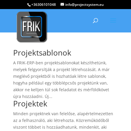
+36306101048
info@projectsystem.eu
Projektsablonok
A FRIK-ERP-ben projektsablonokat készíthetünk,
melyek felgyorsítják a projekt létrehozását. A már
meglévő projektből is hozhatóak létre sablonok,
hogyha például egy többlépcsős projektünk van,
akkor ne kelljen túl sok feladatot és mérföldkövet
újra hozzáadni. Új...
Projektek
Minden projektnek van felelőse, alapértelmezetten
az a felhasználó, aki létrehozta. Közreműködőből
viszont többet is hozzáadhatunk, mindenkit, aki