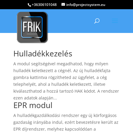
+36306101048
info@projectsystem.eu
Hulladékkezelés
A modul segítségével megadhatod, hogy milyen
hulladék keletkezett a cégnél. Az új hulladékfajta
gombra kattintva rögzítheted az ügyfelet, a cég
telephelyét, ahol a hulladék keletkezett, illetve
kiválaszthatod a hozzá tartozó HAK kódot. A rendszer
ezen adatok alapján...
EPR modul
A hulladékgazdálkodási rendszer egy új körforgásos
gazdaság irányába indul, ezért bevezetésre került az
EPR díjrendszer, melyhez kapcsolódóan a