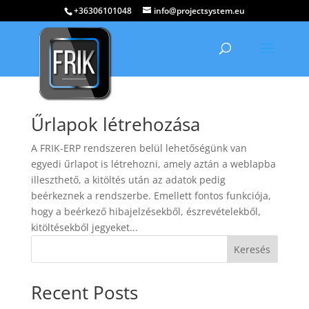
+36306101048
info@projectsystem.eu
Űrlapok létrehozása
A FRIK-ERP rendszeren belül lehetőségünk van
egyedi űrlapot is létrehozni, amely aztán a weblapba
illeszthető, a kitöltés után az adatok pedig
beérkeznek a rendszerbe. Emellett fontos funkciója,
hogy a beérkező hibajelzésekből, észrevételekből,
kitöltésekből jegyeket...
Keresés
Recent Posts