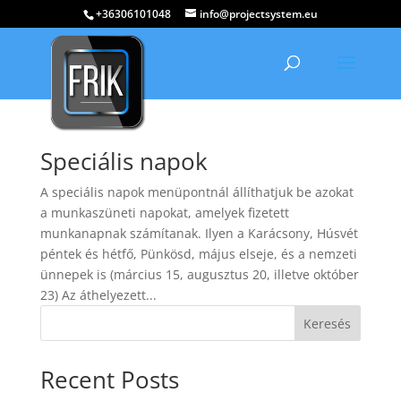
+36306101048
info@projectsystem.eu
Speciális napok
A speciális napok menüpontnál állíthatjuk be azokat
a munkaszüneti napokat, amelyek fizetett
munkanapnak számítanak. Ilyen a Karácsony, Húsvét
péntek és hétfő, Pünkösd, május elseje, és a nemzeti
ünnepek is (március 15, augusztus 20, illetve október
23) Az áthelyezett...
Keresés
Recent Posts