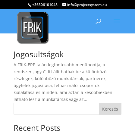
+36306101048
info@projectsystem.eu
Jogosultságok
A FRIK-ERP talán legfontosabb menüpontja, a
rendszer „agya”. Itt állíthatóak be a különböző
részlegek, különböző munkatársak, partnerek,
ügyfelek jogosítása, felhasználói csoportok
kialakítása és minden, ami aztán a későbbiekben
látható lesz a munkatársak vagy az...
Keresés
Recent Posts