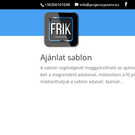
+36306101048
info@projectsystem.eu
Ajánlat sablon
A sablon segítségével meggyorsítható az ajánla
kell a megrendelő adataival, módosítani a fő po
módosíthatjuk a sablon adatait: Ajánlat...