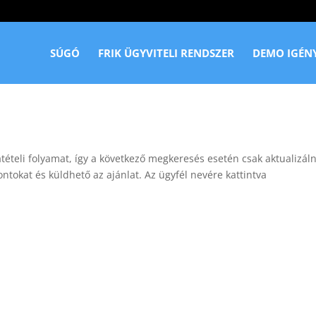
SÚGÓ
FRIK ÜGYVITELI RENDSZER
DEMO IGÉN
tételi folyamat, így a következő megkeresés esetén csak aktualizáln
ntokat és küldhető az ajánlat. Az ügyfél nevére kattintva