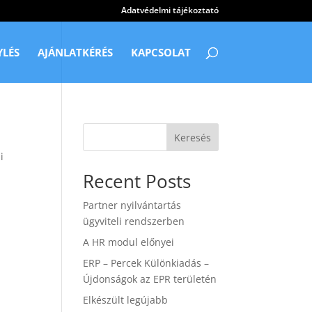
Adatvédelmi tájékoztató
YLÉS
AJÁNLATKÉRÉS
KAPCSOLAT
Keresés
i
Recent Posts
Partner nyilvántartás
ügyviteli rendszerben
A HR modul előnyei
ERP – Percek Különkiadás –
Újdonságok az EPR területén
Elkészült legújabb