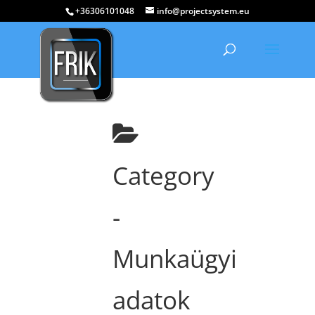
+36306101048
info@projectsystem.eu
Category
-
Munkaügyi
adatok