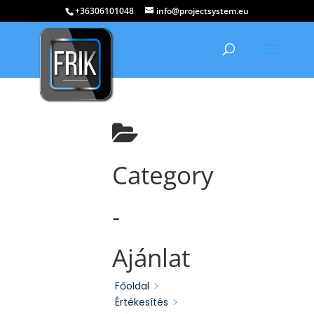
+36306101048
info@projectsystem.eu
Category
-
Ajánlat
Főoldal
Értékesítés